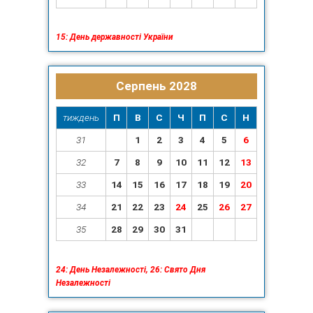
15: День державності України
Серпень 2028
тиждень
П
В
С
Ч
П
С
Н
31
1
2
3
4
5
6
32
7
8
9
10
11
12
13
33
14
15
16
17
18
19
20
34
21
22
23
24
25
26
27
35
28
29
30
31
24: День Незалежності, 26: Свято Дня
Незалежності