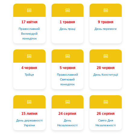
📅
📅
📅
17 квітня
1 травня
9 травня
Православний
День праці
День перемоги
Великодній
понеділок
📅
📅
📅
4 червня
5 червня
28 червня
Трійця
Православний
День Конституції
Святковий
понеділок
📅
📅
📅
15 липня
24 серпня
26 серпня
День державності
День
Свято Дня
України
Незалежності
Незалежності